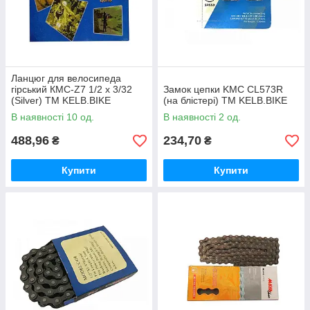
Ланцюг для велосипеда
гірський КМС-Z7 1/2 х 3/32
Замок цепки KMC CL573R
(Silver) ТМ KELB.BIKE
(на блістері) ТМ KELB.BIKE
В наявності 10 од.
В наявності 2 од.
488,96
234,70
₴
₴
Купити
Купити