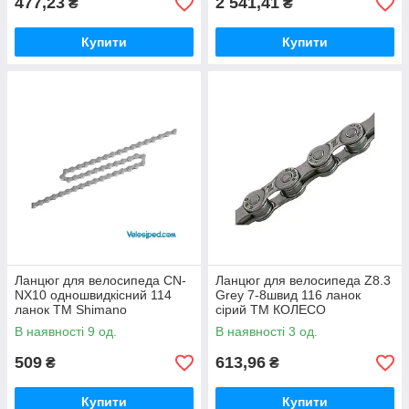
477,23
2 541,41
₴
₴
Купити
Купити
Ланцюг для велосипеда CN-
Ланцюг для велосипеда Z8.3
NX10 одношвидкісний 114
Grey 7-8швид 116 ланок
ланок ТМ Shimano
сірий ТМ КОЛЕСО
В наявності 9 од.
В наявності 3 од.
509
613,96
₴
₴
Купити
Купити