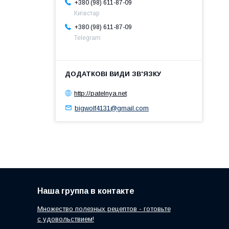
+380 (98) 611-87-09
Київстар
+380 (98) 611-87-09
Telegram
http://patelnya.net
bigwolf4131@gmail.com
Наша группа в контакте
Множество полезных рецептов - готовьте
с удовольствием!