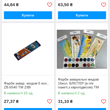
44,84
63,50
₴
₴
Купити
Купити
Фарби акварельні медові
Фарби аквар. медові 6 кол.,
16кол. БЛІСТЕР (в п/е
ZB.6540 ТМ ZIBI
пакеті,з європідвісом) ТМ
ТЕТРАДА
В наявності 10 од.
В наявності 2 од.
27,37
31,10
₴
₴