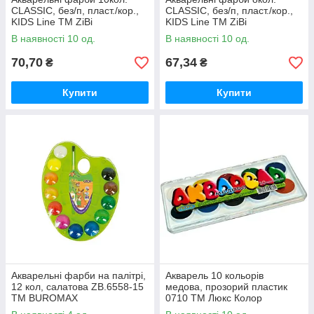
CLASSIC, без/п, пласт./кор.,
CLASSIC, без/п, пласт./кор.,
KIDS Line ТМ ZiBi
KIDS Line ТМ ZiBi
В наявності 10 од.
В наявності 10 од.
70,70
67,34
₴
₴
Купити
Купити
Акварельні фарби на палітрі,
Акварель 10 кольорів
12 кол, салатова ZB.6558-15
медова, прозорий пластик
ТМ BUROMAX
0710 ТМ Люкс Колор