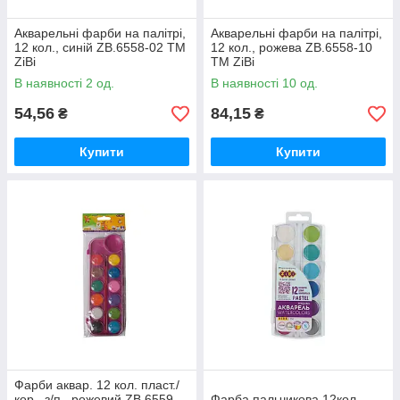
Акварельні фарби на палітрі,
Акварельні фарби на палітрі,
12 кол., синій ZB.6558-02 ТМ
12 кол., рожева ZB.6558-10
ZiBi
ТМ ZiBi
В наявності 2 од.
В наявності 10 од.
54,56
84,15
₴
₴
Купити
Купити
Фарби аквар. 12 кол. пласт./
кор., з/п., рожевий ZB.6559-
Фарба пальчикова 12кол.