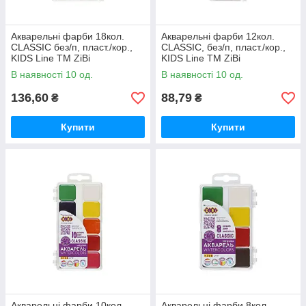
Акварельні фарби 18кол.
Акварельні фарби 12кол.
CLASSIC без/п, пласт./кор.,
CLASSIC, без/п, пласт./кор.,
KIDS Line ТМ ZiBi
KIDS Line ТМ ZiBi
В наявності 10 од.
В наявності 10 од.
136,60
88,79
₴
₴
Купити
Купити
Акварельні фарби 10кол.
Акварельні фарби 8кол.