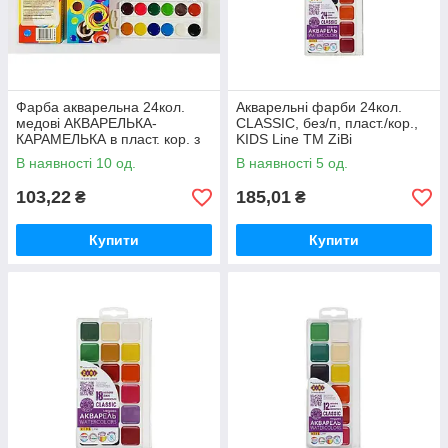
Фарба акварельна 24кол.
Акварельні фарби 24кол.
медові АКВАРЕЛЬКА-
CLASSIC, без/п, пласт./кор.,
КАРАМЕЛЬКА в пласт. кор. з
KIDS Line ТМ ZiBi
Є/П ТМ ТЕТРАДА
В наявності 10 од.
В наявності 5 од.
103,22
185,01
₴
₴
Купити
Купити