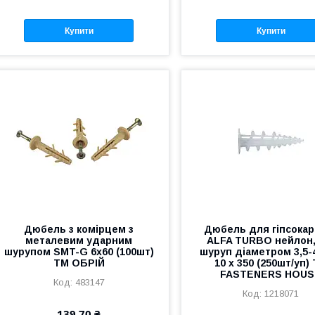
Купити
Купити
Дюбель з комірцем з
Дюбель для гіпсокар
металевим ударним
ALFA TURBO нейлон,
шурупом SMT-G 6x60 (100шт)
шуруп діаметром 3,5-
ТМ ОБРІЙ
10 х 350 (250шт/уп)
FASTENERS HOUS
483147
1218071
139,70 ₴