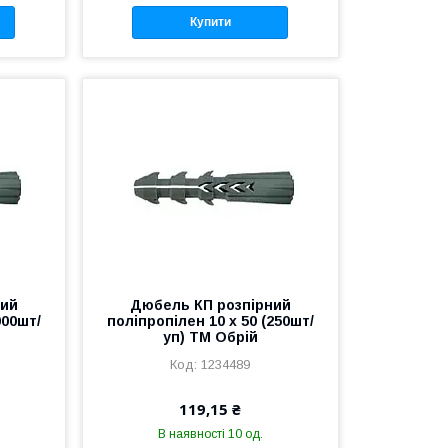
Купити
ний
Дюбель КП розпiрний
000шт/
полiпропiлен 10 х 50 (250шт/
уп) ТМ Обрій
1234489
119,15 ₴
В наявності 10 од.