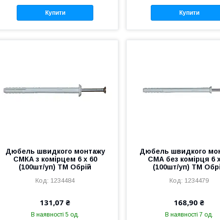
Купити
Купити
Дюбель швидкого монтажу
Дюбель швидкого мо
СМКА з комiрцем 6 х 60
СМА без комiрця 6 х
(100шт/уп) ТМ Обрій
(100шт/уп) ТМ Обр
1234484
1234479
131,07 ₴
168,90 ₴
В наявності 5 од.
В наявності 7 од.