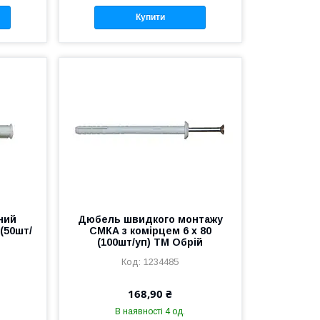
Купити
ний
Дюбель швидкого монтажу
(50шт/
СМКА з комiрцем 6 х 80
(100шт/уп) ТМ Обрій
1234485
168,90 ₴
В наявності 4 од.