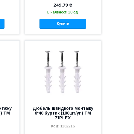
249,79 ₴
В наявності 10 од.
Купити
нтажу
Дюбель швидкого монтажу
п) ТМ
6*40 буртик (100шт/уп) ТМ
ZIPLEX
1162216