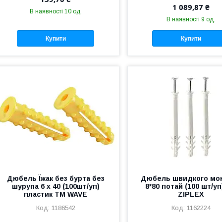
1 089,87 ₴
В наявності 10 од.
В наявності 9 од.
Купити
Купити
Дюбель Їжак без бурта без
Дюбель швидкого мо
шурупа 6 х 40 (100шт/уп)
8*80 потай (100 шт/у
пластик ТМ WAVE
ZIPLEX
1186542
1162224