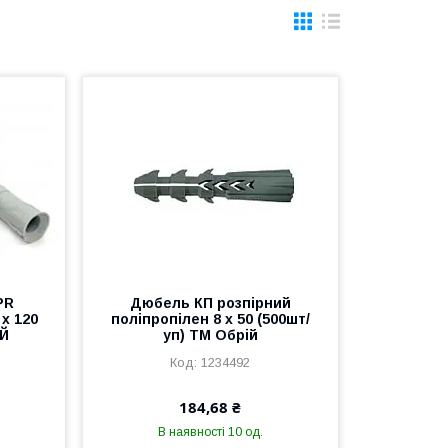
PR
Дюбель КП розпiрний
 х 120
полiпропiлен 8 х 50 (500шт/
ІЙ
уп) ТМ Обрій
1234492
184,68 ₴
В наявності 10 од.