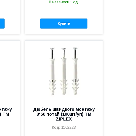
В наявності 1 од.
Купити
нтажу
Дюбель швидкого монтажу
п) ТМ
8*60 потай (100шт/уп) ТМ
ZIPLEX
1162223