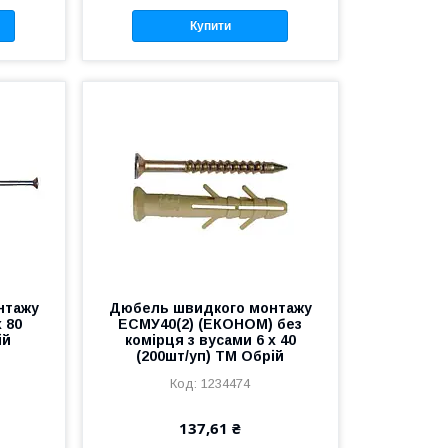
Купити
нтажу
Дюбель швидкого монтажу
 80
ЕСМУ40(2) (ЕКОНОМ) без
ій
комiрця з вусами 6 х 40
(200шт/уп) ТМ Обрій
1234474
137,61 ₴