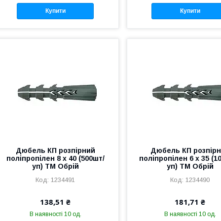
Купити
Купити
Дюбель КП розпiрний
Дюбель КП розпiр
полiпропiлен 8 х 40 (500шт/
полiпропiлен 6 х 35 (1
уп) ТМ Обрій
уп) ТМ Обрій
1234491
1234490
138,51 ₴
181,71 ₴
В наявності 10 од.
В наявності 10 од.