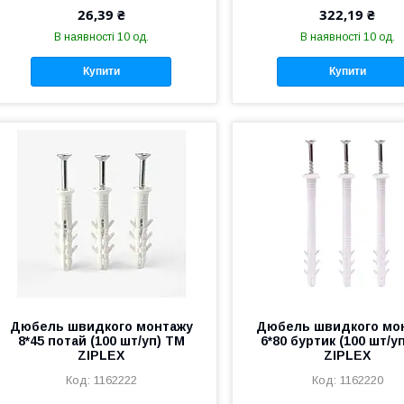
26,39 ₴
322,19 ₴
В наявності 10 од.
В наявності 10 од.
Купити
Купити
Дюбель швидкого монтажу
Дюбель швидкого мо
8*45 потай (100 шт/уп) ТМ
6*80 буртик (100 шт/у
ZIPLEX
ZIPLEX
1162222
1162220