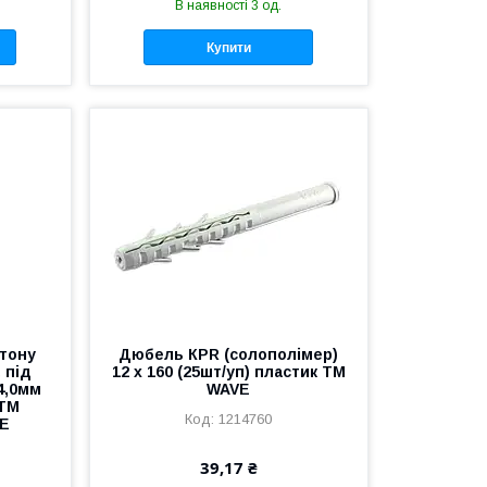
В наявності 3 од.
Купити
тону
Дюбель КРR (солополімер)
 під
12 х 160 (25шт/уп) пластик ТМ
4,0мм
WAVE
 ТМ
1214760
E
39,17 ₴