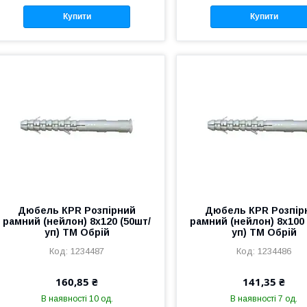
Купити
Купити
Дюбель КРR Розпiрний
Дюбель КРR Розпiр
рамний (нейлон) 8х120 (50шт/
рамний (нейлон) 8х100 
уп) ТМ Обрій
уп) ТМ Обрій
1234487
1234486
160,85 ₴
141,35 ₴
В наявності 10 од.
В наявності 7 од.