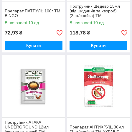
Протруйник Шедевр 15мл
Препарат ПАТРУЛЬ 100г ТМ
(від шкідників та хвороб)
BINGO
(2шт/спайка) ТМ
ПРОТЕКТОН
В наявності 10 од.
В наявності 10 од.
72,93
118,78
₴
₴
Купити
Купити
Протруйник АТАКА
UNDERGROUND 12мл
Препарат АНТИХРУЩ 30мл
(картопля, овочі) ТМ
(2шт/спайка) ТМ УКРАВІТ