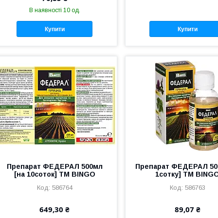
В наявності 10 од.
Купити
Купити
Препарат ФЕДЕРАЛ 500мл
Препарат ФЕДЕРАЛ 50
[на 10соток] ТМ BINGO
1сотку] ТМ BING
586764
586763
649,30 ₴
89,07 ₴