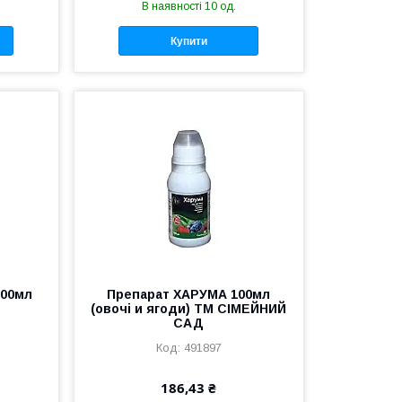
В наявності 10 од.
Купити
300мл
Препарат ХАРУМА 100мл
(овочі и ягоди) ТМ СІМЕЙНИЙ
САД
491897
186,43 ₴