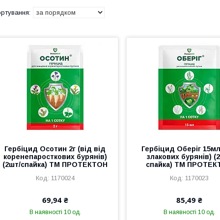
Гербіцид Осотин 2г (від від
Гербіцид Оберіг 15мл
коренепаросткових бурянів)
злакових бурянів) (
(2шт/спайка) ТМ ПРОТЕКТОН
спайка) ТМ ПРОТЕК
1170024
1170023
69,94 ₴
85,49 ₴
В наявності 10 од.
В наявності 10 од.