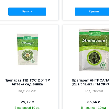
Купити
Купити
Препарат ТІВІТУС 2,5г ТМ
Препарат АНТИСАПА
Аптека садівника
(2шт/спайка) ТМ УКР
200295
605590
25,72 ₴
85,66 ₴
В наявності 10 од.
В наявності 10 од.