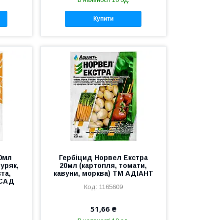
В наявності 10 од.
Купити
0мл
Гербіцид Норвел Екстра
уряк,
20мл (картопля, томати,
ста,
кавуни, морква) ТМ АДІАНТ
РСАД
1165609
51,66 ₴