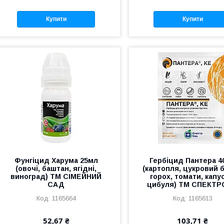
Купити
Купити
Фунгіцид Харума 25мл
Гербіцид Пантера 4
(овочі, баштан, ягідні,
(картопля, цукровий б
виноград) ТМ СІМЕЙНИЙ
горох, томати, капу
САД
цибуля) ТМ СПЕКТ
1165664
1165613
52,67 ₴
103,71 ₴