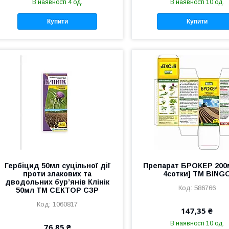
В наявності 4 од.
В наявності 10 од.
Купити
Купити
Гербіцид 50мл суцільної дії
Препарат БРОКЕР 200
проти злакових та
4сотки] ТМ BING
дводольних бур’янів Клінік
586766
50мл ТМ СЕКТОР СЗР
1060817
147,35 ₴
В наявності 10 од.
76,85 ₴