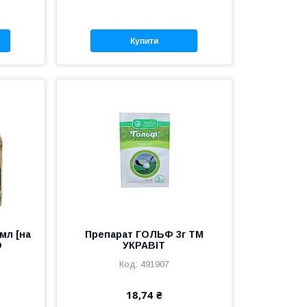
Купити
мл [на
Препарат ГОЛЬФ 3г ТМ
O
УКРАВІТ
491907
18,74 ₴