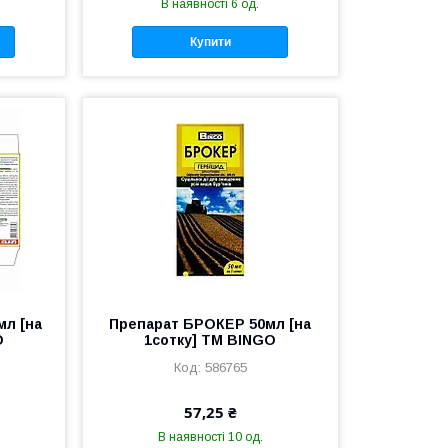
В наявності 6 од.
Купити
мл [на
Препарат БРОКЕР 50мл [на
O
1сотку] ТМ BINGO
586765
57,25 ₴
В наявності 10 од.