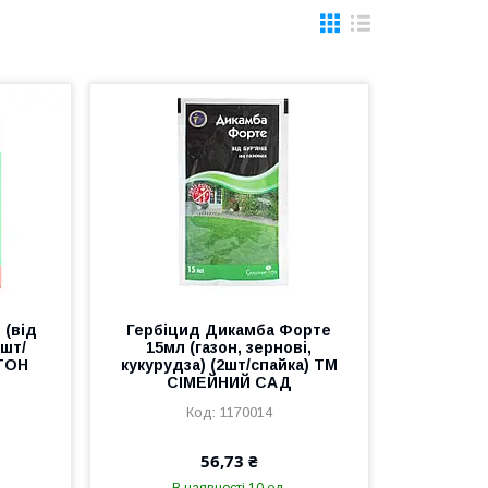
 (від
Гербіцид Дикамба Форте
2шт/
15мл (газон, зернові,
ТОН
кукурудза) (2шт/спайка) ТМ
СІМЕЙНИЙ САД
1170014
56,73 ₴