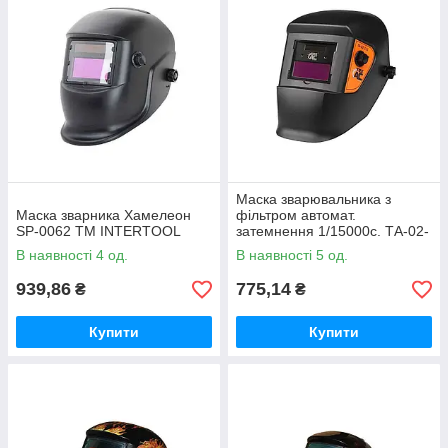
Маска зварювальника з
Маска зварника Хамелеон
фільтром автомат.
SP-0062 ТМ INTERTOOL
затемнення 1/15000с. ТА-02-
111 ТМ ТехАС
В наявності 4 од.
В наявності 5 од.
939,86
775,14
₴
₴
Купити
Купити