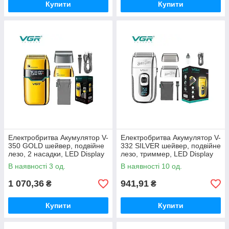
Купити
Купити
Електробритва Акумулятор V-
Електробритва Акумулятор V-
350 GOLD шейвер, подвійне
332 SILVER шейвер, подвійне
лезо, 2 насадки, LED Display
лезо, триммер, LED Display
ТМ VGR
ТМ VGR
В наявності 3 од.
В наявності 10 од.
1 070,36
941,91
₴
₴
Купити
Купити