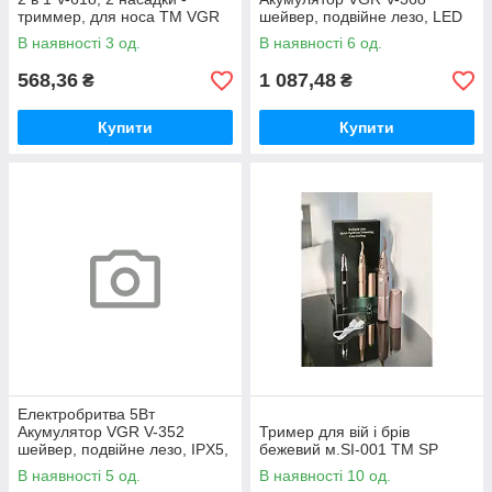
триммер, для носа ТМ VGR
шейвер, подвійне лезо, LED
Display, IPX6 ТМ VGR
В наявності 3 од.
В наявності 6 од.
568,36
1 087,48
₴
₴
Купити
Купити
Електробритва 5Вт
Акумулятор VGR V-352
Тример для вій і брів
шейвер, подвійне лезо, IPX5,
бежевий м.SI-001 ТМ SP
LED Display ТМ VGR
В наявності 5 од.
В наявності 10 од.