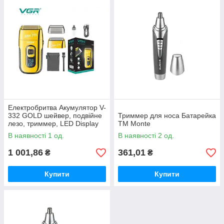
Електробритва Акумулятор V-
332 GOLD шейвер, подвійне
Триммер для носа Батарейка
лезо, триммер, LED Display
ТМ Monte
ТМ VGR
В наявності 1 од.
В наявності 2 од.
1 001,86
361,01
₴
₴
Купити
Купити