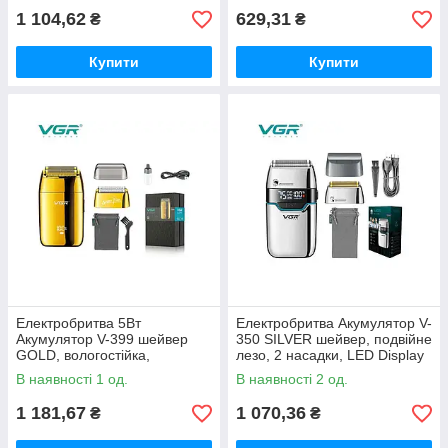
1 104,62
629,31
₴
₴
Купити
Купити
Електробритва 5Вт
Електробритва Акумулятор V-
Акумулятор V-399 шейвер
350 SILVER шейвер, подвійне
GOLD, вологостійка,
лезо, 2 насадки, LED Display
додаткова насадка, LED
ТМ VGR
В наявності 1 од.
В наявності 2 од.
Display, металева ТМ VGR
1 181,67
1 070,36
₴
₴