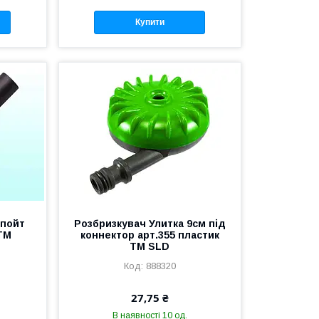
Купити
спойт
Розбризкувач Улитка 9см під
ТМ
коннектор арт.355 пластик
ТМ SLD
888320
27,75 ₴
В наявності 10 од.