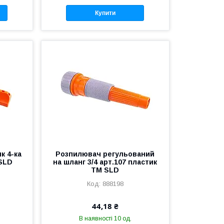
Купити
к 4-ка
Розпилювач регульований
 SLD
на шланг 3/4 арт.107 пластик
ТМ SLD
888198
44,18 ₴
В наявності 10 од.