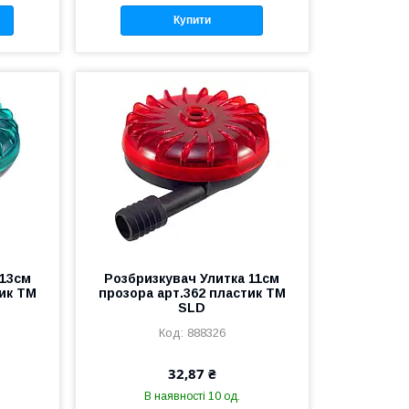
Купити
 13см
Розбризкувач Улитка 11см
тик ТМ
прозора арт.362 пластик ТМ
SLD
888326
32,87 ₴
В наявності 10 од.