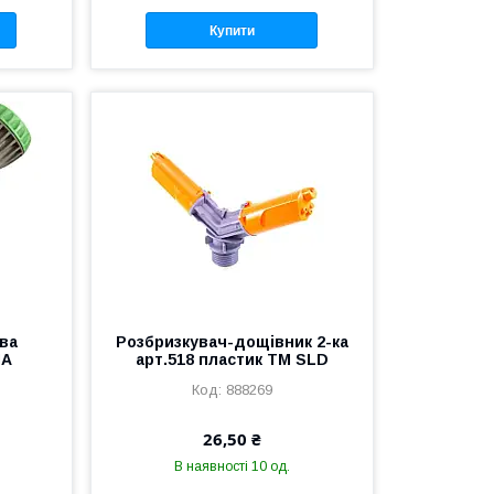
Купити
ва
Розбризкувач-дощівник 2-ка
НА
арт.518 пластик ТМ SLD
888269
26,50 ₴
В наявності 10 од.