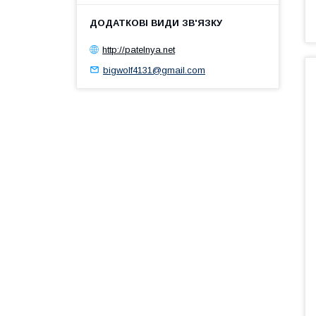
http://patelnya.net
bigwolf4131@gmail.com