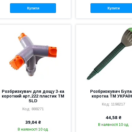
Купити
Купити
Розбризкувач для дощу 3-ка
Розбризкувач Була
короткий арт.222 пластик ТМ
коротка ТМ УКРАЇ
SLD
1198217
888271
44,58 ₴
39,04 ₴
В наявності 10 од.
В наявності 10 од.