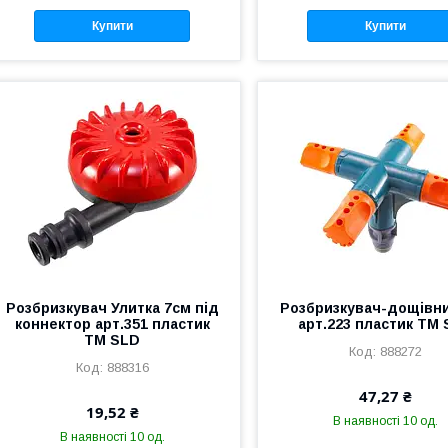
Купити
Купити
Розбризкувач Улитка 7см під
Розбризкувач-дощівни
коннектор арт.351 пластик
арт.223 пластик ТМ
ТМ SLD
888272
888316
47,27 ₴
19,52 ₴
В наявності 10 од.
В наявності 10 од.