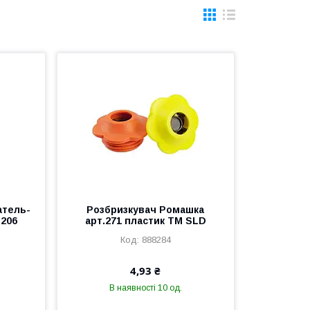
атель-
Розбризкувач Ромашка
.206
арт.271 пластик ТМ SLD
888284
4,93 ₴
В наявності 10 од.