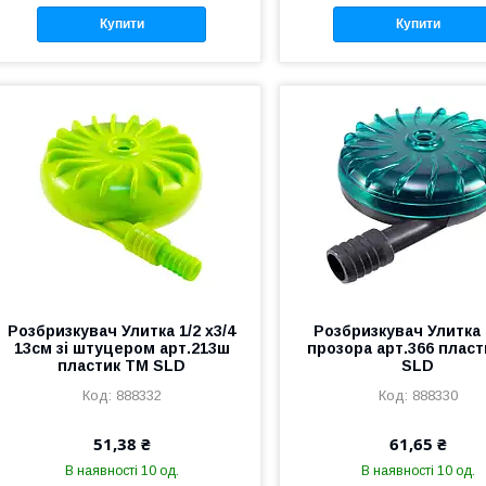
Купити
Купити
Розбризкувач Улитка 1/2 x3/4
Розбризкувач Улитка
13см зі штуцером арт.213ш
прозора арт.366 плас
пластик ТМ SLD
SLD
888332
888330
51,38 ₴
61,65 ₴
В наявності 10 од.
В наявності 10 од.