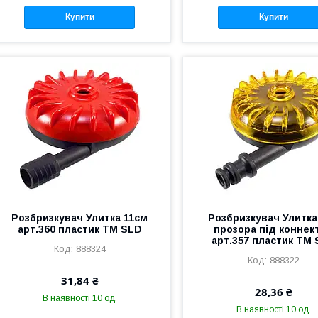
Купити
Купити
Розбризкувач Улитка 11см
Розбризкувач Улитка
арт.360 пластик ТМ SLD
прозора під коннек
арт.357 пластик ТМ
888324
888322
31,84 ₴
28,36 ₴
В наявності 10 од.
В наявності 10 од.