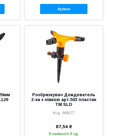
Купити
320мм
Розбризкувач Дождеватель
.129
3-ка з ніжкою арт.503 пластик
ТМ SLD
888277
87,54 ₴
В наявності 9 од.