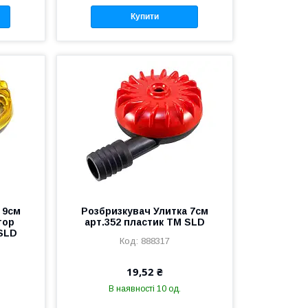
Купити
 9см
Розбризкувач Улитка 7см
тор
арт.352 пластик ТМ SLD
 SLD
888317
19,52 ₴
В наявності 10 од.