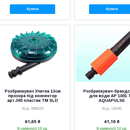
Купити
Купити
Розбризкувач Улитка 13см
Розбризкувач-бранд
прозора під коннектор
для води АР 1001 
арт.365 пластик ТМ SLD
AQUAPULSE
888329
19186
61,65 ₴
41,10 ₴
В наявності 10 од.
В наявності 10 од.