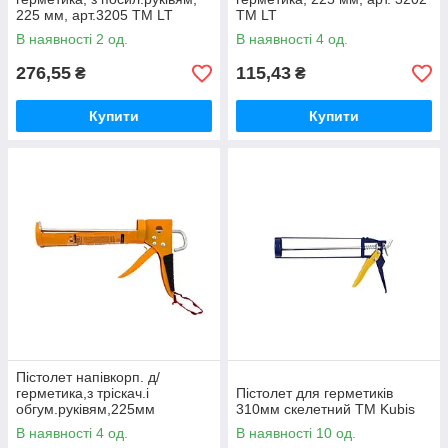
225 мм, арт.3205 ТМ LT
ТМ LT
В наявності 2 од.
В наявності 4 од.
276,55
115,43
₴
₴
Купити
Купити
Пістолет напівкорп. д/
герметика,з тріскач.і
Пістолет для герметиків
обгум.руківям,225мм
310мм скелетний ТМ Kubis
арт.3204 ТМ LT
В наявності 4 од.
В наявності 10 од.