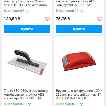
товста губка різана 25 мм
закрита ручка короїд ABS
арт.30.01.005 ТМ WoffMann
3мм арт.30.02.002 ТМ
WoffMann
В наявності 6 од.
В наявності 10 од.
120,59
76,76
₴
₴
Купити
Купити
Терка 130*270мм з пластику
Брусок для шліфування 100 *
короїд відкрита ручка ABS
210мм, металевий затиск HT-
2,7мм арт.30.02.001 ТМ
0002 ТМ INTERTOOL
WoffMann
В наявності 10 од.
В наявності 10 од.