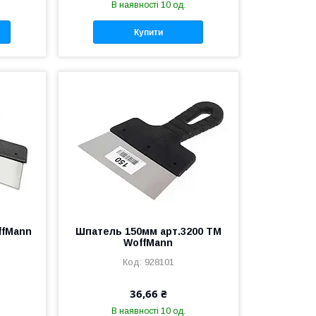
В наявності 10 од.
Купити
ffMann
Шпатель 150мм арт.3200 ТМ
WoffMann
928101
36,66 ₴
В наявності 10 од.