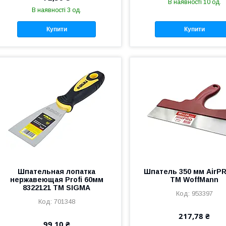
В наявності 10 од.
В наявності 3 од.
Купити
Купити
Шпательная лопатка
Шпатель 350 мм AirPR
нержавеющая Profi 60мм
ТМ WoffMann
8322121 ТМ SIGMA
953397
701348
217,78 ₴
99,10 ₴