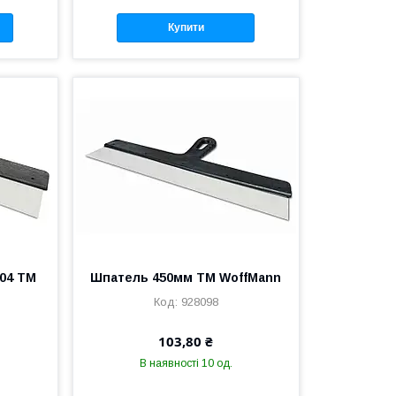
Купити
04 ТМ
Шпатель 450мм ТМ WoffMann
928098
103,80 ₴
В наявності 10 од.