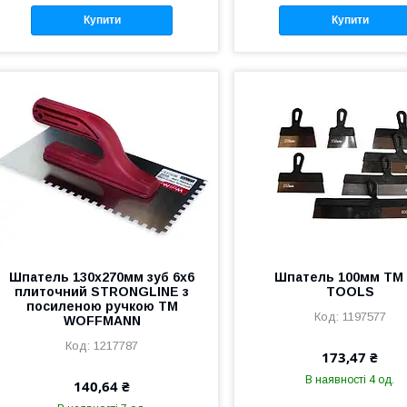
Купити
Купити
Шпатель 130х270мм зуб 6х6
Шпатель 100мм ТМ
плиточний STRONGLINE з
TOOLS
посиленою ручкою ТМ
1197577
WOFFMANN
1217787
173,47 ₴
В наявності 4 од.
140,64 ₴