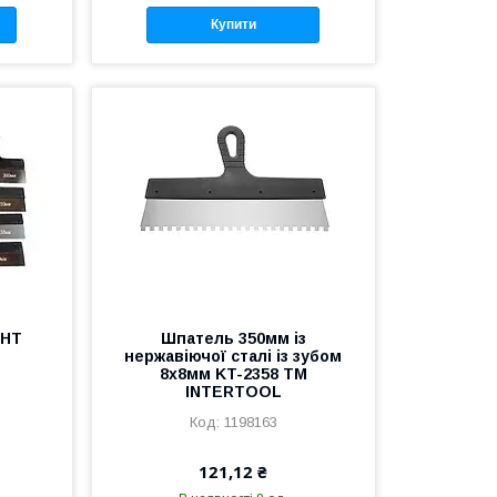
Купити
 HT
Шпатель 350мм із
нержавіючої сталі із зубом
8x8мм KT-2358 ТМ
INTERTOOL
1198163
121,12 ₴