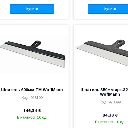
Купити
Купити
Шпатель 600мм ТМ WoffMann
Шпатель 350мм арт.32
WoffMann
928100
928099
146,34 ₴
84,38 ₴
В наявності 10 од.
В наявності 10 од.