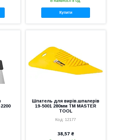
В наявності 8 од.
Купити
з
Шпатель для вирів.шпалерів
-2200
19-5001 280мм ТМ MASTER
TOOL
12177
38,57 ₴