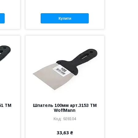
Купити
51 ТМ
Шпатель 100мм арт.3153 ТМ
WoffMann
928104
33,63 ₴