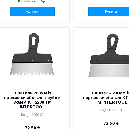
В наявності 7 од.
Купити
Купити
Шпатель 200мм із
Шпатель 200мм і
нержавіючої сталі із зубом
нержавіючої сталі KT
8x8мм KT-2208 ТМ
ТМ INTERTOOL
INTERTOOL
1198161
1198162
72,50 ₴
72,50 ₴