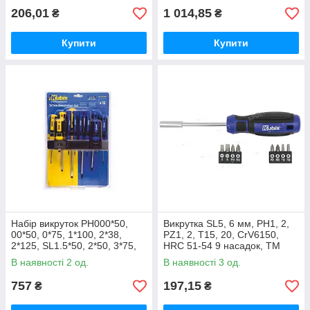
206,01
1 014,85
₴
₴
Купити
Купити
Набір викруток PH000*50,
Викрутка SL5, 6 мм, PH1, 2,
00*50, 0*75, 1*100, 2*38,
PZ1, 2, T15, 20, CrV6150,
2*125, SL1.5*50, 2*50, 3*75,
HRC 51-54 9 насадок, ТМ
5*100, 6*38, 6*125 мм
Kubis
В наявності 2 од.
В наявності 3 од.
CrV6150 12шг ТМ Kubis
757
197,15
₴
₴