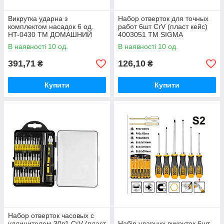
Викрутка ударна з
Набор отверток для точных
комплектом насадок 6 од.
работ 6шт CrV (пласт кейс)
HT-0430 ТМ ДОМАШНИЙ
4003051 ТМ SIGMA
МАСТЕР
В наявності 10 од.
В наявності 10 од.
391,71
126,10
₴
₴
Купити
Купити
Набор отверток часовых с
удлинителем 30в1 CrV (пласт
Набір ударних викруток 6шт