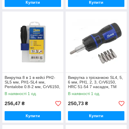
Купити
Купити
Викрутка 8 в 1 в кейсі PH2-
Викрутка з тріскачкою SL4, 5,
SL5 мм, PH1-SL4 мм,
6 мм, PH1, 2, 3, CrV6150,
Pentalobe 0.8-2 мм, CrV6150,
HRC 51-54 7 насадок, ТМ
HRC 51-54 ТМ Kubis
Kubis
В наявності 1 од.
В наявності 1 од.
256,47
250,73
₴
₴
Купити
Купити