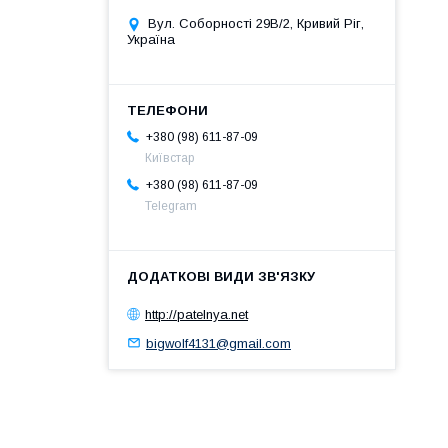
Вул. Соборності 29В/2, Кривий Ріг,
Україна
+380 (98) 611-87-09
Київстар
+380 (98) 611-87-09
Telegram
http://patelnya.net
bigwolf4131@gmail.com