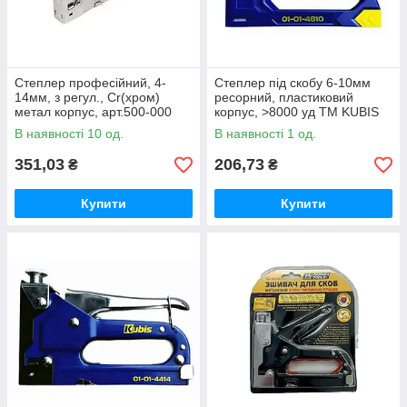
Степлер професійний, 4-
Степлер під скобу 6-10мм
14мм, з регул., Cr(хром)
ресорний, пластиковий
метал корпус, арт.500-000
корпус, >8000 уд ТМ KUBIS
ТМ LT
В наявності 10 од.
В наявності 1 од.
351,03
206,73
₴
₴
Купити
Купити