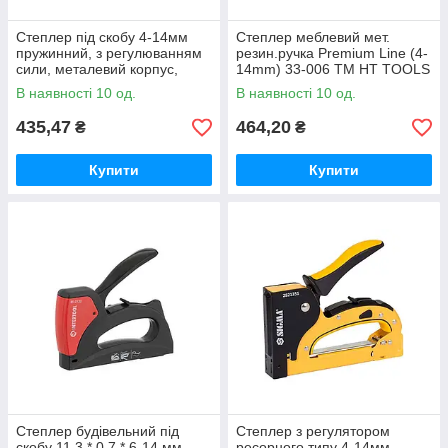
Степлер під скобу 4-14мм
Степлер меблевий мет.
пружинний, з регулюванням
резин.ручка Premium Line (4-
сили, металевий корпус,
14mm) 33-006 ТМ HT TOOLS
>30000 уд ТМ KUBIS
В наявності 10 од.
В наявності 10 од.
435,47
464,20
₴
₴
Купити
Купити
Степлер будівельний під
Степлер з регулятором
скобу 11.3 * 0.7 * 6-14 мм
ресорного типу 4-14мм