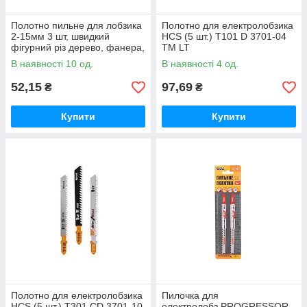
Полотно пильне для лобзика
Полотно для електролобзика
2-15мм 3 шт, швидкий
HCS (5 шт.) T101 D 3701-04
фігурний різ дерево, фанера,
ТМ LT
ДСП товщиною , крок зуба
В наявності 10 од.
В наявності 4 од.
2.0, T119BO ТМ Kubis
52,15
97,69
₴
₴
Купити
Купити
Полотно для електролобзика
Пилочка для
HCS (5 шт.) T301 CD 3701-10
електролобз.PROGRESSOR