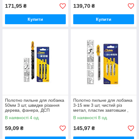
171,95
139,70
₴
₴
Купити
Купити
Полотно пильне для лобзика
Полотно пильне для лобзика
50мм 3 шт, швидке різання
3-15 мм 3 шт, чистий різ
дерева, фанера, ДСП
метал, пластик завтовшки ,
товщиною до , крок зуба 4.0 -
зуб 3.0, T127D ТМ Kubis
В наявності 4 од.
В наявності 8 од.
5.2, T144D ТМ Kubis
59,09
145,97
₴
₴