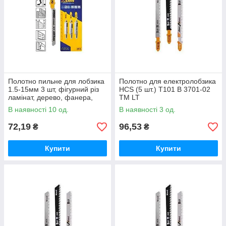
Полотно пильне для лобзика
Полотно для електролобзика
1.5-15мм 3 шт, фігурний різ
HCS (5 шт.) Т101 В 3701-02
ламінат, дерево, фанера,
ТМ LT
ДСП, пластик , зуб 1.25,
В наявності 10 од.
В наявності 3 од.
T101AO ТМ Kubis
72,19
96,53
₴
₴
Купити
Купити