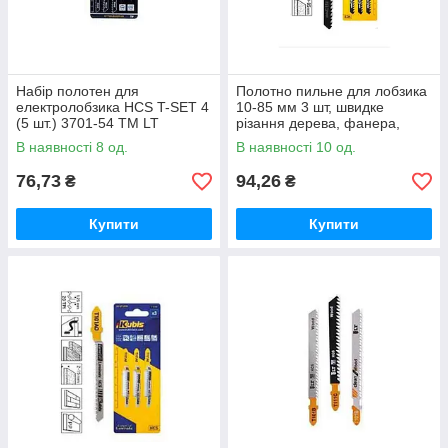
Набір полотен для
Полотно пильне для лобзика
електролобзика HCS T-SET 4
10-85 мм 3 шт, швидке
(5 шт.) 3701-54 ТМ LT
різання дерева, фанера,
ДСП товщиною , крок зуба
В наявності 8 од.
В наявності 10 од.
4.0, T344D ТМ Kubis
76,73
94,26
₴
₴
Купити
Купити