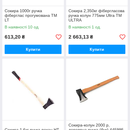
Сокира 1000г ручка
Сокира 2,350кг фібергласова
фіберглас прогумована ТМ
ручка колун 775мм Ultra ТМ
LT
ULTRA
В наявності 10 од.
В наявності 1 од.
613,20
2 663,13
₴
₴
Купити
Купити
Сокира-колун 2000 р,
Сокира 1,6кг ручка пекан HT-
деревяна ручка (бук) 445995