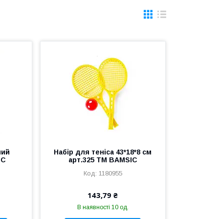
ний
Набір для теніса 43*18*8 см
IC
арт.325 ТМ BAMSIC
1180955
143,79 ₴
В наявності 10 од.