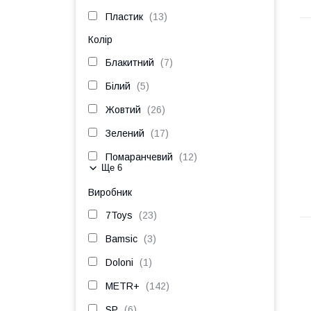
Пластик
13
Колір
Блакитний
7
Білий
5
Жовтий
26
Зелений
17
Помаранчевий
12
Ще 6
Виробник
7Toys
23
Bamsic
3
Doloni
1
METR+
142
SP
6