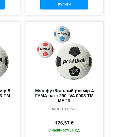
Купити
ір 5
Мяч футбольний розмір 4
13 ТМ
ГУМА вага 290г VA 0008 ТМ
METR
1007740
176,57 ₴
В наявності 10 од.