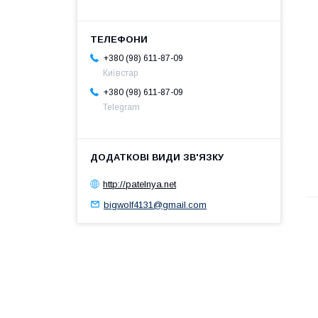
+380 (98) 611-87-09
Київстар
+380 (98) 611-87-09
Telegram
http://patelnya.net
bigwolf4131@gmail.com