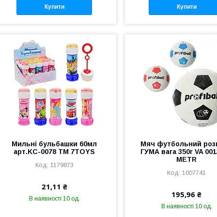
Купити
Купити
Мильні бульбашки 60мл
Мяч футбольний розм
арт.KC-0078 ТМ 7TOYS
ГУМА вага 350г VA 00
METR
1179873
1007741
21,11 ₴
195,96 ₴
В наявності 10 од.
В наявності 10 од.