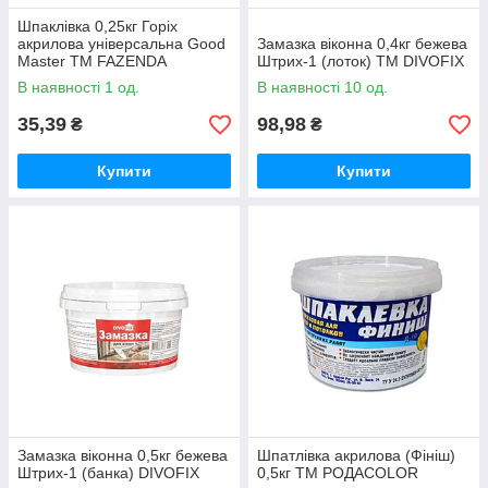
Шпаклівка 0,25кг Горіх
акрилова універсальна Good
Замазка віконна 0,4кг бежева
Master ТМ FAZENDA
Штрих-1 (лоток) ТМ DIVOFIX
В наявності 1 од.
В наявності 10 од.
35,39
98,98
₴
₴
Купити
Купити
Замазка віконна 0,5кг бежева
Шпатлівка акрилова (Фініш)
Штрих-1 (банка) DIVOFIX
0,5кг ТМ РОДАCOLOR