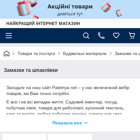
НАЙКРАЩИЙ ІНТЕРНЕТ МАГАЗИН
Товари та послуги
Будівельні матеріали
Замазки та 
Замазки та шпаклівки
Заходьте на наш сайт Patelnya.net – у нас величезний вибір
товарів, які Вам точно потрібні.
Є все і на всі випадки життя. Садовий інвентар, посуд,
побутова хімія, товари для риболовлі, кухонний текстиль,
одяг та взуття, дрібна побутова техніка, товари для свят,
дитячі іграшки. Є інструмент, сантехніка, будівельні матеріали
Показати все
та електротовари.
На Вас чекає швидка доставка, актуальна ціна та наявність.
Раді, що ви з нами Приємних Покупок!