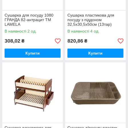
Сушарка для посуду 1080
Сушарка пластикова для
ГРАНДА 82-антрацит ТМ
посуду з піддоном
LAMELA
32,5х30,5х50см (13тар)
двоярусна з 2-ма піддонами
В наявності 2 од.
В наявності 4 од.
(пудра-баклажан) ТМ R-
PLASTIC
308,02
820,86
₴
₴
Купити
Купити
Сушарка пластикова для
Сушарка д/посуду пластик