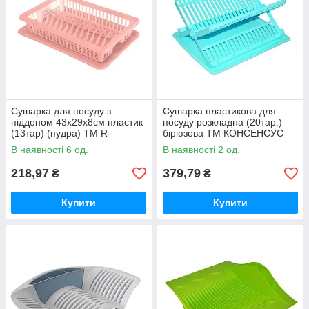
Сушарка для посуду з
Сушарка пластикова для
піддоном 43х29х8см пластик
посуду розкладна (20тар.)
(13тар) (пудра) ТМ R-
бірюзова ТМ КОНСЕНСУС
PLASTIC
В наявності 6 од.
В наявності 2 од.
218,97
379,79
₴
₴
Купити
Купити