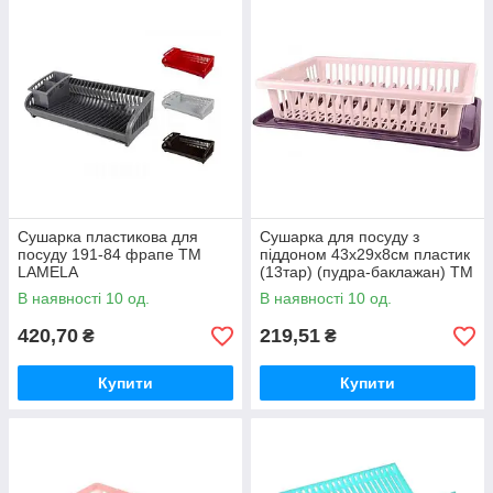
Сушарка пластикова для
Сушарка для посуду з
посуду 191-84 фрапе ТМ
піддоном 43х29х8см пластик
LAMELA
(13тар) (пудра-баклажан) ТМ
R-PLASTIC
В наявності 10 од.
В наявності 10 од.
420,70
219,51
₴
₴
Купити
Купити