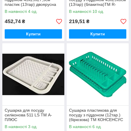
пластик (13тар) двоярусна
(13тар) (блакитна)ТМ R-
(чорно-біла) ТМ R-PLASTIC
PLASTIC
В наявності 4 од.
В наявності 10 од.
452,74
219,51
₴
₴
Купити
Купити
Сушарка для посуду
Сушарка пластикова для
силіконова 511 LS ТМ А-
посуду з піддоном (12тар.)
ПЛЮС
(бірюзова) ТМ КОНСЕНСУС
В наявності 3 од.
В наявності 6 од.