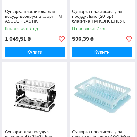
Сушарка пластикова для
Сушарка пластикова для
посуду двоярусна асорті ТМ
посуду Люкс (20тар)
ASUDE PLASTIK
блакитна ТМ КОНСЕНСУС
В наявності 7 од.
В наявності 7 од.
1 049,51
506,39
₴
₴
Купити
Купити
Сушарка для посуду з
Сушарка пластикова для
піддоном 43х29х27,5см
посуду з піддоном 43х29х8см