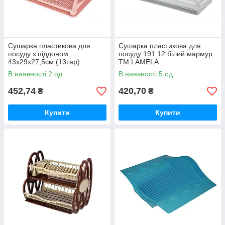
Сушарка пластикова для
Сушарка пластикова для
посуду з піддоном
посуду 191 12 білий мармур
43х29х27,5см (13тар)
ТМ LAMELA
двоярусна (пудра) ТМ R-
В наявності 2 од.
В наявності 5 од.
PLASTIC
452,74
420,70
₴
₴
Купити
Купити